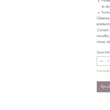
Proté
la do
Formu
Obtenez
éclatant
Conseil :
mouillés,
rincez 
Quantité
Il ne rest
Ajout