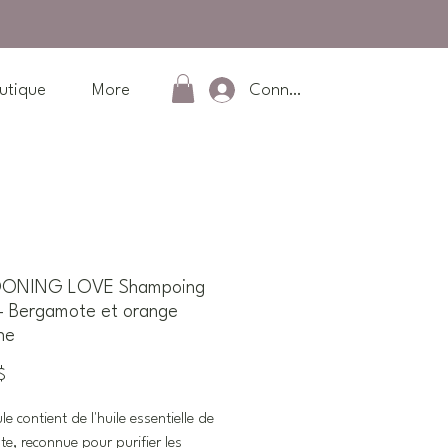
Connexion
utique
More
NING LOVE Shampoing
 - Bergamote et orange
ne
Prix
$
e contient de l'huile essentielle de
e, reconnue pour purifier les