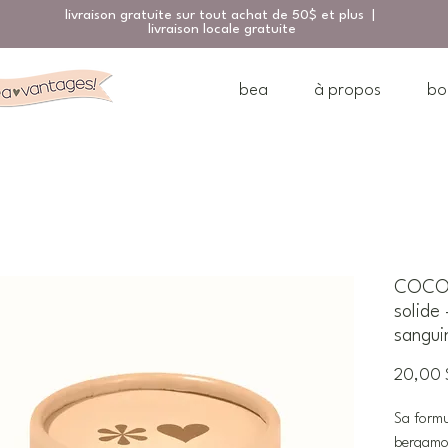
livraison gratuite sur tout achat de 50$ et plus |
livraison locale gratuite
bea
à propos
bo
COCOO
solide
sangui
20,00 
Sa formul
bergamot