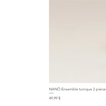
NANÖ Ensemble tunique 2 pièces F
Prix
49,99 $