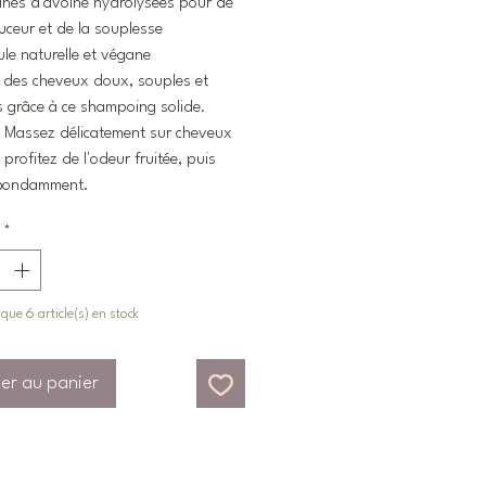
ines d'avoine hydrolysées pour de
uceur et de la souplesse
le naturelle et végane
 des cheveux doux, souples et
s grâce à ce shampoing solide.
Massez délicatement sur cheveux
 profitez de l'odeur fruitée, puis
abondamment.
*
e que 6 article(s) en stock
er au panier