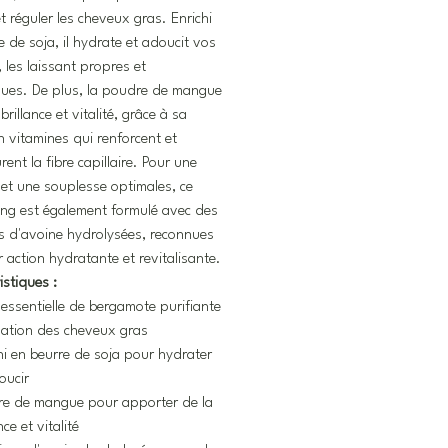
et réguler les cheveux gras. Enrichi
e de soja, il hydrate et adoucit vos
 les laissant propres et
ues. De plus, la poudre de mangue
rillance et vitalité, grâce à sa
n vitamines qui renforcent et
rent la fibre capillaire. Pour une
et une souplesse optimales, ce
ng est également formulé avec des
s d'avoine hydrolysées, reconnues
r action hydratante et revitalisante.
istiques :
 essentielle de bergamote purifiante
ation des cheveux gras
hi en beurre de soja pour hydrater
oucir
re de mangue pour apporter de la
nce et vitalité