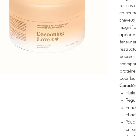
racines 
en beurr
cheveux,
magnifiq
apporte b
teneur e
restructu
douceur 
shampoi
protéine
pour leu
Caractér
Huile
Régul
Enric
et ad
Poud
brilla