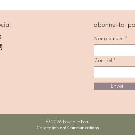
cial
abonne-toi po
Nom complet
Courriel
Envoi
© 2026 boutique bea
Conception
ah! Communications