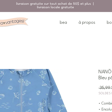
livraison gratuite sur tout achat de 50$ et plus |
livraison locale gratuite
bea
à propos
bo
NANÖ 
Bleu p
 35,99 
SOLDES 
• Combi
• Encolu