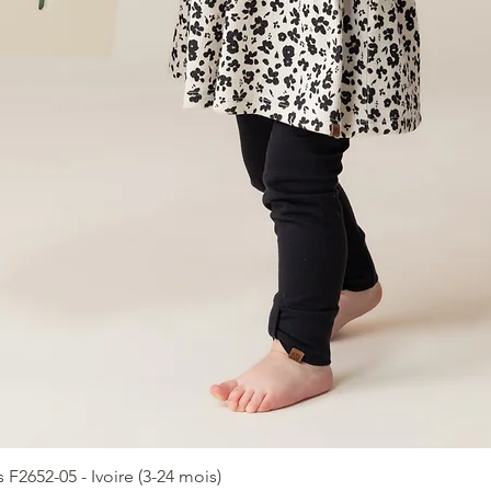
2652-05 - Ivoire (3-24 mois)
Aperçu rapide