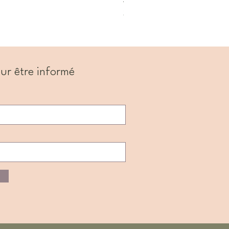
Prix
22,99 $
ur être informé