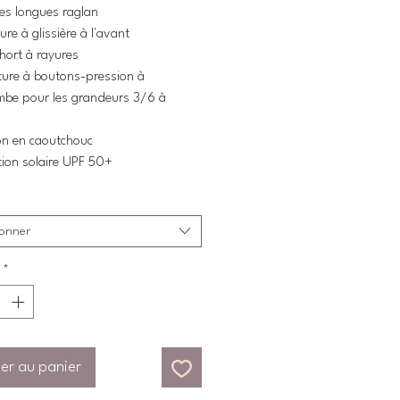
es longues raglan
ure à glissière à l'avant
short à rayures
ure à boutons-pression à
ambe pour les grandeurs 3/6 à
on en caoutchouc
tion solaire UPF 50+
ionner
*
er au panier