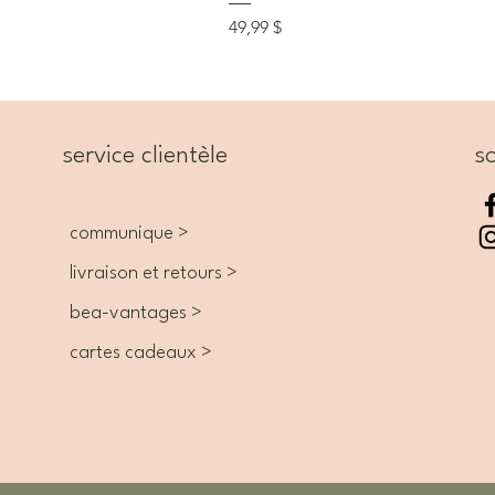
Prix
49,99 $
service clientèle
so
communique >
livraison et retours >
bea-vantages >
cartes cadeaux >