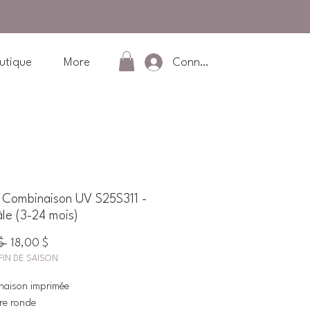
Connexion
utique
More
Combinaison UV S25S311 -
âle (3-24 mois)
Prix
Prix
$ 
18,00 $
FIN DE SAISON
original
promotionnel
naison imprimée
re ronde