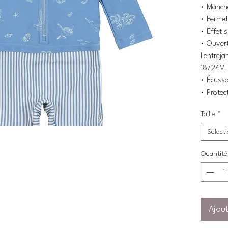
• Manch
• Fermet
• Effet 
• Ouvert
l'entrej
18/24M
• Écuss
• Protec
Taille
*
Sélect
Quantité
Ajout