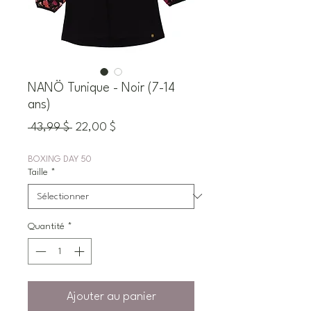
NANÖ Tunique - Noir (7-14
ans)
Prix
Prix
 43,99 $ 
22,00 $
original
promotionnel
BOXING DAY 50
Taille
*
Quantité
*
Ajouter au panier