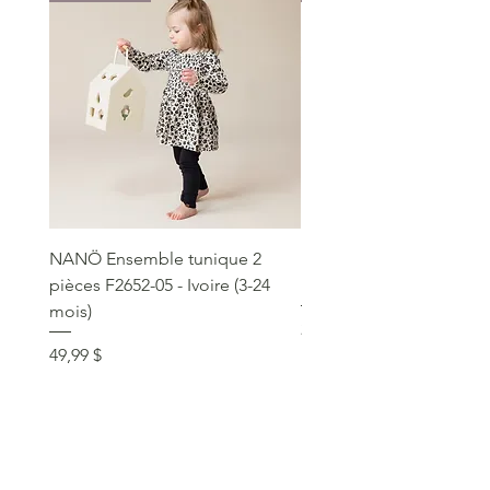
NANÖ Ensemble tunique 2
NANÖ T-shirt promo jee
pièces F2652-05 - Ivoire (3-24
Bourgogne (2-14 ans)
mois)
Prix
22,99 $
Prix
49,99 $
service clientèle
social