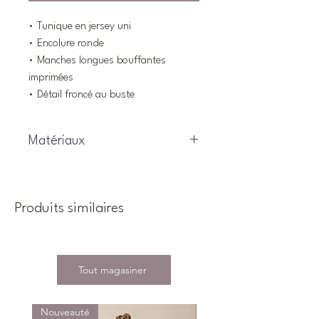
• Tunique en jersey uni
• Encolure ronde
• Manches longues bouffantes
imprimées
• Détail froncé au buste
Matériaux
95% Coton, 5% Élasthanne
Produits similaires
Tout magasiner
Nouveauté
Nouveauté