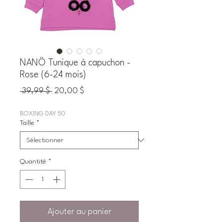
NANÖ Tunique à capuchon -
Rose (6-24 mois)
Prix
Prix
 39,99 $ 
20,00 $
original
promotionnel
BOXING DAY 50
Taille
*
Quantité
*
Ajouter au panier