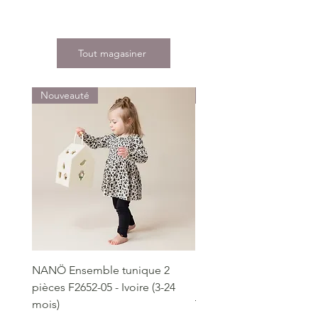
Tout magasiner
Nouveauté
Nouveauté
NANÖ Ensemble tunique 2
NANÖ T-shirt promo jee
pièces F2652-05 - Ivoire (3-24
Bourgogne (2-14 ans)
mois)
Prix
22,99 $