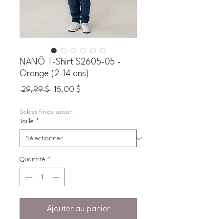
NANÖ T-Shirt S2605-05 -
Orange (2-14 ans)
Prix
Prix
 29,99 $ 
15,00 $
original
promotionnel
Soldes fin de saison
Taille
*
Quantité
*
Ajouter au panier