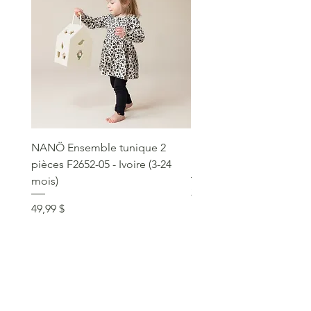
NANÖ Ensemble tunique 2
NANÖ T-shirt promo jee
pièces F2652-05 - Ivoire (3-24
Bourgogne (2-14 ans)
mois)
Prix
22,99 $
Prix
49,99 $
service clientèle
social
communique >