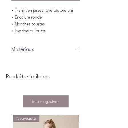
• T-shirt en jersey rayé texturé uni
• Encolure ronde
• Manches courtes
• Imprimé au buste
Matériaux
100% Coton
Produits similaires
Tout magasiner
Nouveauté
Nouveauté