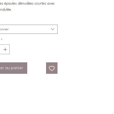
es épaules dénudées courtes avec
 ondulée
ionner
*
er au panier