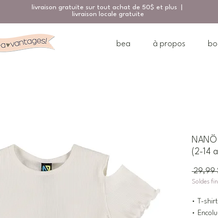
livraison gratuite sur tout achat de 50$ et plus |
livraison locale gratuite
bea
à propos
bo
NANÖ T
(2-14 a
 29,99 
Soldes fi
• T-shirt
• Encolu