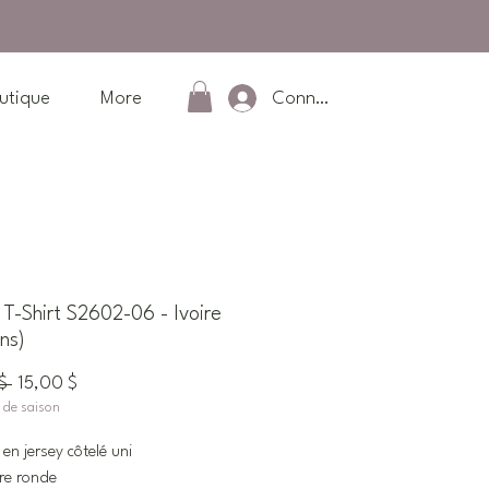
Connexion
utique
More
-Shirt S2602-06 - Ivoire
ns)
Prix
Prix
$ 
15,00 $
n de saison
original
promotionnel
 en jersey côtelé uni
re ronde