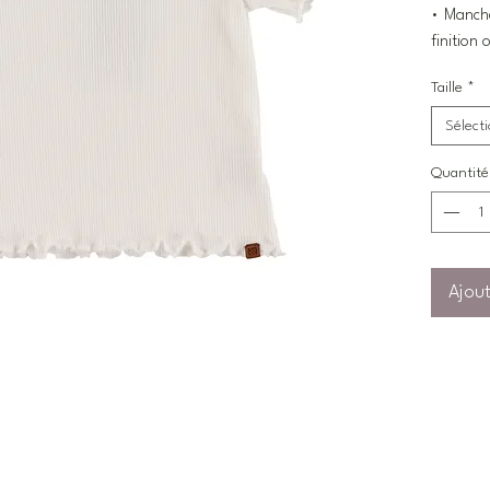
• Manch
finition
Taille
*
Sélect
Quantité
Ajout