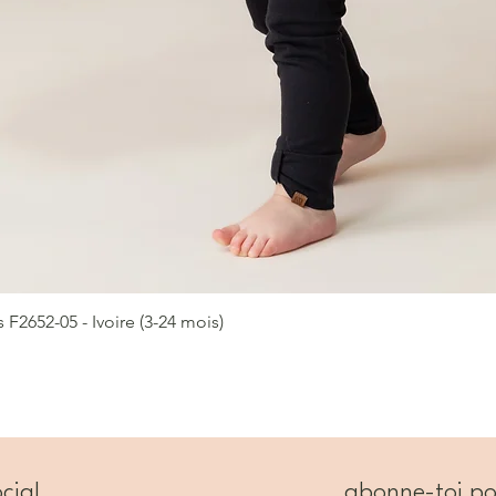
2652-05 - Ivoire (3-24 mois)
Aperçu rapide
cial
abonne-toi po