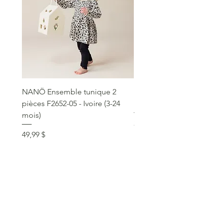
NANÖ Ensemble tunique 2
NANÖ T-shirt promo jee
pièces F2652-05 - Ivoire (3-24
Bourgogne (2-14 ans)
mois)
Prix
22,99 $
Prix
49,99 $
service clientèle
social
communique >