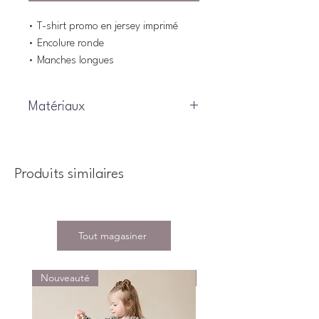
• T-shirt promo en jersey imprimé
• Encolure ronde
• Manches longues
Matériaux
95% Coton, 5% Élasthanne
Produits similaires
Tout magasiner
Nouveauté
Nouveauté