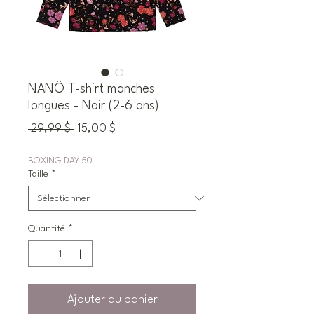
NANÖ T-shirt manches
longues - Noir (2-6 ans)
Prix
Prix
 29,99 $ 
15,00 $
original
promotionnel
BOXING DAY 50
Taille
*
Quantité
*
Ajouter au panier