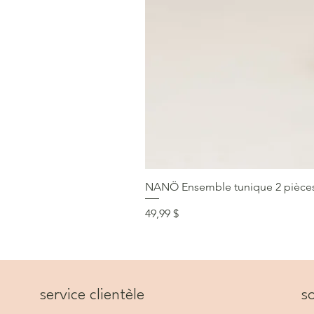
NANÖ Ensemble tunique 2 pièces F
Prix
49,99 $
service clientèle
so