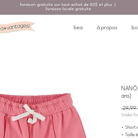
livraison gratuite sur tout achat de 50$ et plus |
livraison locale gratuite
bea
à propos
bo
NANÖ S
ans)
 29,99 
Soldes fi
• Short e
• Taille