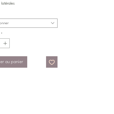
 latérales
ionner
*
er au panier