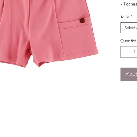
• Poches
Taille
*
Sélect
Quantité
Ajout