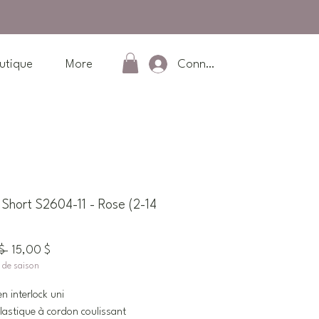
Connexion
utique
More
hort S2604-11 - Rose (2-14
Prix
Prix
$ 
15,00 $
n de saison
original
promotionnel
n interlock uni
 élastique à cordon coulissant