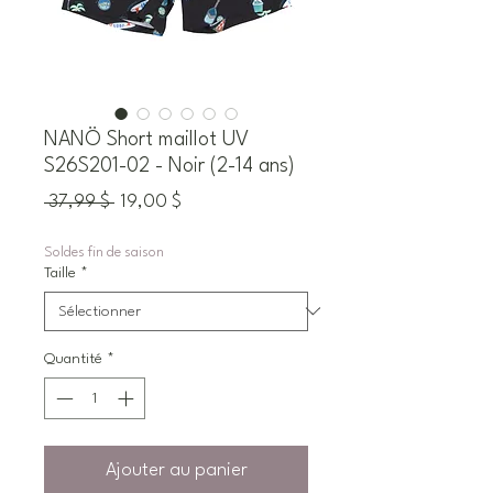
NANÖ Short maillot UV
S26S201-02 - Noir (2-14 ans)
Prix
Prix
 37,99 $ 
19,00 $
original
promotionnel
Soldes fin de saison
Taille
*
Quantité
*
Ajouter au panier