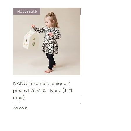
Nouveauté
Nouveauté
NANÖ Ensemble tunique 2
NANÖ T-shirt promo jee
pièces F2652-05 - Ivoire (3-24
Bourgogne (2-14 ans)
mois)
Prix
22,99 $
Prix
49,99 $