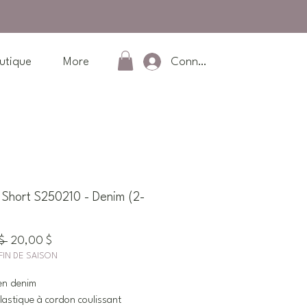
Connexion
utique
More
hort S250210 - Denim (2-
Prix
Prix
$ 
20,00 $
FIN DE SAISON
original
promotionnel
en denim
 élastique à cordon coulissant