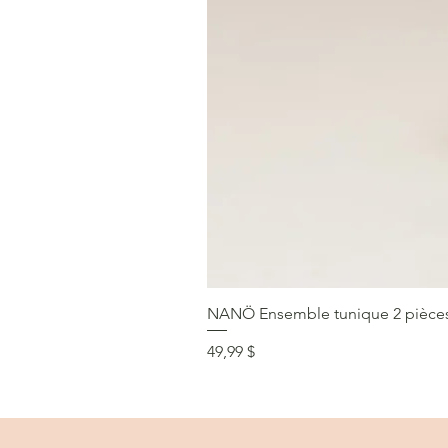
NANÖ Ensemble tunique 2 pièces F
Prix
49,99 $