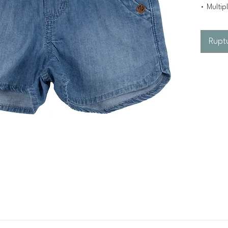
• Multip
Rupt