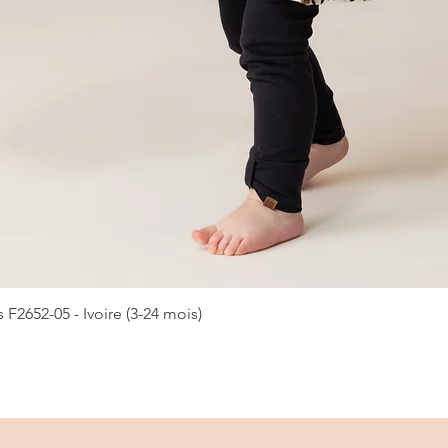
2652-05 - Ivoire (3-24 mois)
Aperçu rapide