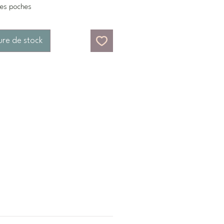
les poches
ure de stock