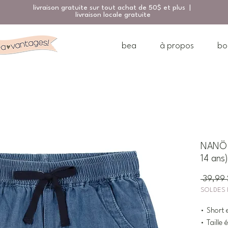
livraison gratuite sur tout achat de 50$ et plus |
livraison locale gratuite
bea
à propos
bo
NANÖ S
14 ans)
 39,99 
SOLDES 
• Short 
• Taille