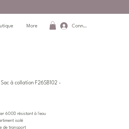
Connexion
utique
More
ac à collation F26SB102 -
Prix
ter 600D résistant à l'eau
timent isolé
e de transport