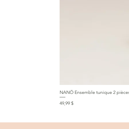
NANÖ Ensemble tunique 2 pièces F
Prix
49,99 $