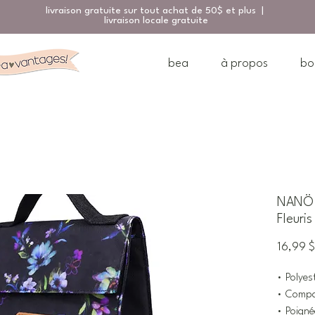
livraison gratuite sur tout achat de 50$ et plus |
livraison locale gratuite
bea
à propos
bo
NANÖ S
Fleuris
16,99 $
• Polyes
• Compar
• Poigné