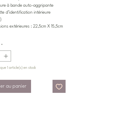
ture à bande auto-aggripante
te d’identification intérieure
)
ions extérieures : 22,5cm X 15,5cm
*
 que 1 article(s) en stock
er au panier