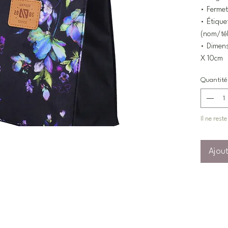
• Ferme
• Étiquet
(nom/tél
• Dimens
X 10cm
Quantité
Il ne reste
Ajout