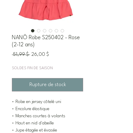
NANÖ Robe S250402 - Rose
(2-12 ans)
Prix
Prix
 51,99 $ 
26,00 $
original
promotionnel
SOLDES FIN DE SAISON
Rupture de stock
• Robe en jersey côtelé uni
• Encolure élastique
• Manches courtes à volants
• Haut en nid d'abeille
• Jupe étagée et évasée