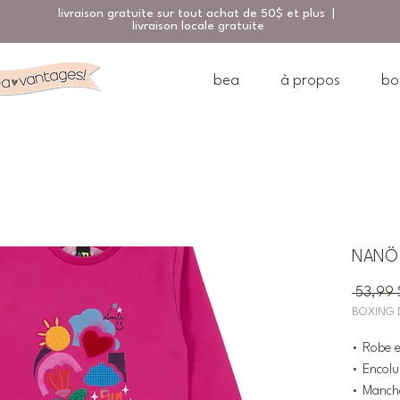
livraison gratuite sur tout achat de 50$ et plus |
livraison locale gratuite
bea
à propos
bo
NANÖ R
 53,99 
BOXING 
• Robe e
• Encolu
• Manch