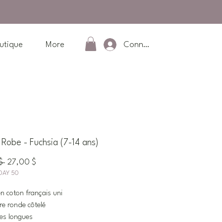
Connexion
utique
More
obe - Fuchsia (7-14 ans)
Prix
Prix
$ 
27,00 $
DAY 50
original
promotionnel
n coton français uni
re ronde côtelé
es longues