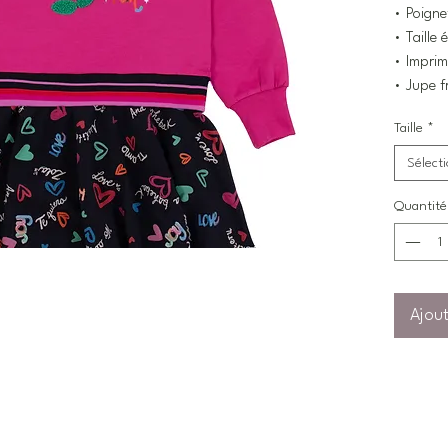
• Poigne
• Taille 
• Impri
• Jupe f
Taille
*
Sélect
Quantité
Ajout