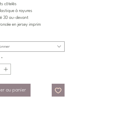
ts côtelés
élastique à rayures
mé 3D au-devant
roncée en jersey imprim
ionner
*
er au panier