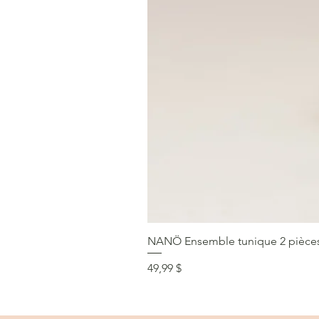
NANÖ Ensemble tunique 2 pièces F
Prix
49,99 $