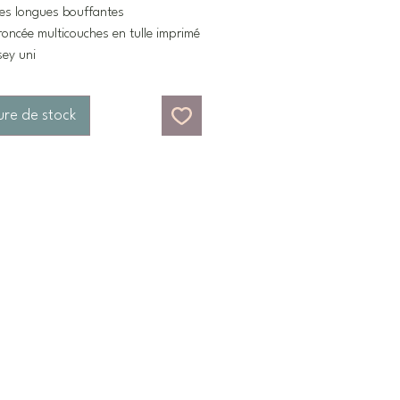
es longues bouffantes
roncée multicouches en tulle imprimé
sey uni
ure de stock