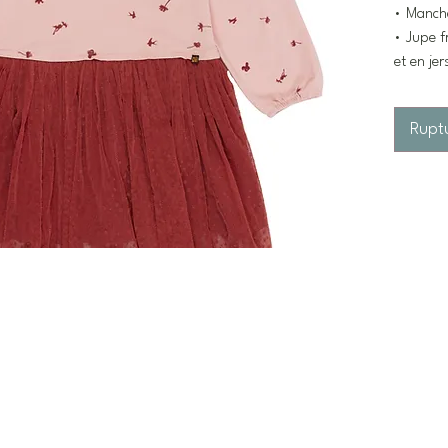
• Manch
• Jupe f
et en jer
Rupt