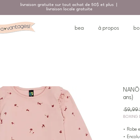
livraison gratuite sur tout achat de 50$ et plus |
livraison locale gratuite
bea
à propos
bo
NANÖ R
ans)
 59,99 
BOXING 
• Robe e
• Encolu