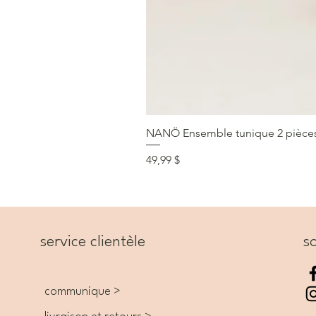
NANÖ Ensemble tunique 2 pièces F
Prix
49,99 $
service clientèle
so
communique >