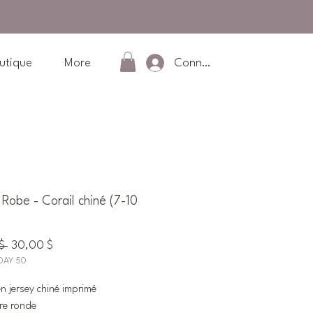
Connexion
utique
More
obe - Corail chiné (7-10
Prix
Prix
$ 
30,00 $
DAY 50
original
promotionnel
n jersey chiné imprimé
re ronde