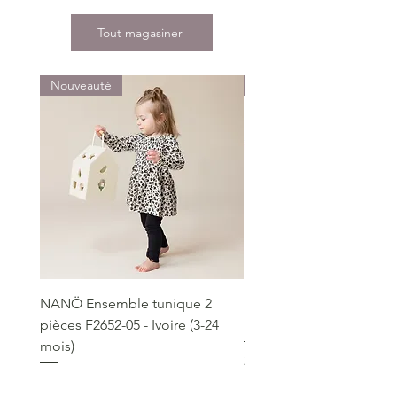
Tout magasiner
Nouveauté
Nouveauté
NANÖ Ensemble tunique 2
NANÖ T-shirt promo jee
pièces F2652-05 - Ivoire (3-24
Bourgogne (2-14 ans)
mois)
Prix
22,99 $
Prix
49,99 $