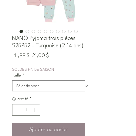
NANÖ Pyjama trois pièces
S25P52 - Turquoise (2-14 ans)
Prix
Prix
 41,99 $ 
21,00 $
original
promotionnel
SOLDES FIN DE SAISON
Taille
*
Quantité
*
Ajouter au panier