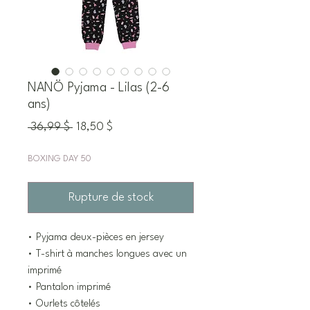
NANÖ Pyjama - Lilas (2-6
ans)
Prix
Prix
 36,99 $ 
18,50 $
original
promotionnel
BOXING DAY 50
Rupture de stock
• Pyjama deux-pièces en jersey
• T-shirt à manches longues avec un
imprimé
• Pantalon imprimé
• Ourlets côtelés