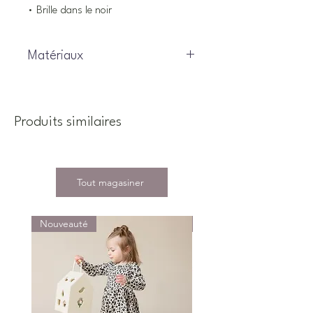
• Brille dans le noir
Matériaux
Haut : 60% Coton, 40% Polyester /
Bas : 100% Coton
Produits similaires
Tout magasiner
Nouveauté
Nouveauté