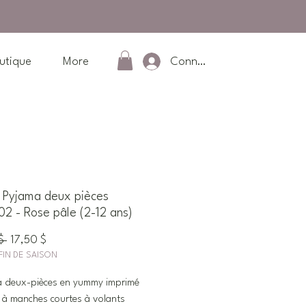
Connexion
utique
More
Pyjama deux pièces
2 - Rose pâle (2-12 ans)
Prix
Prix
$ 
17,50 $
FIN DE SAISON
original
promotionnel
a deux-pièces en yummy imprimé
t à manches courtes à volants