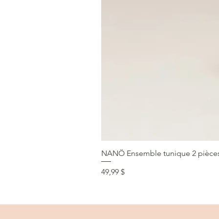
NANÖ Ensemble tunique 2 pièces F
Prix
49,99 $