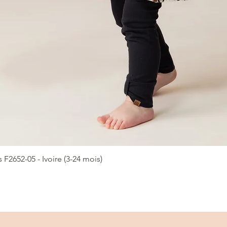
2652-05 - Ivoire (3-24 mois)
Aperçu rapide