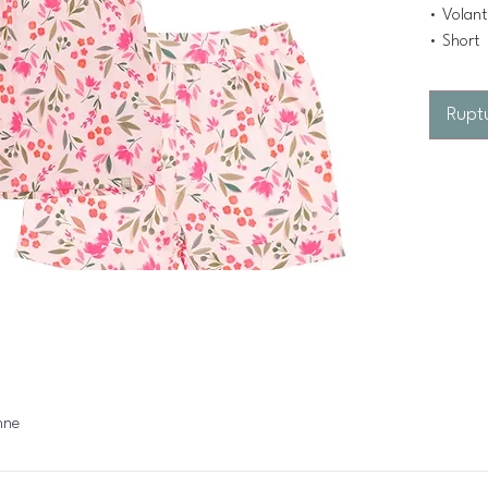
• Volant
• Short
Rupt
nne