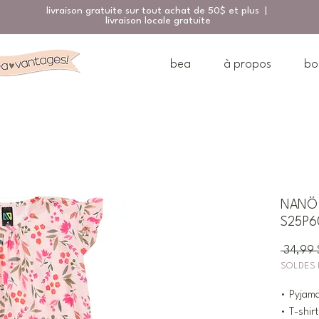
livraison gratuite sur tout achat de 50$ et plus |
livraison locale gratuite
bea
à propos
bo
NANÖ 
S25P60
 34,99 
SOLDES 
• Pyjam
• T-shir