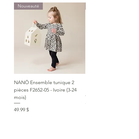
Nouveauté
Nouveauté
NANÖ Ensemble tunique 2
NANÖ T-shirt promo jee
pièces F2652-05 - Ivoire (3-24
Bourgogne (2-14 ans)
mois)
Prix
22,99 $
Prix
49,99 $