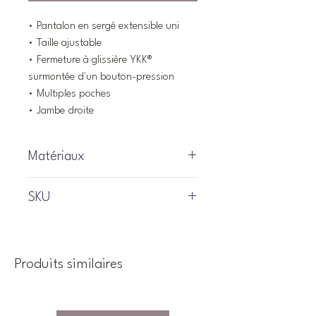
• Pantalon en sergé extensible uni
• Taille ajustable
• Fermeture à glissière YKK®
surmontée d'un bouton-pression
• Multiples poches
• Jambe droite
Matériaux
97% Coton, 3% élasthanne
SKU
S2501-02
Produits similaires