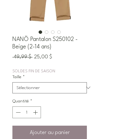
NANÖ Pantalon S250102 -
Beige (2-14 ans)
Prix
Prix
 49,99 $ 
25,00 $
original
promotionnel
SOLDES FIN DE SAISON
Taille
*
Quantité
*
Ajouter au panier