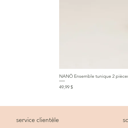
NANÖ Ensemble tunique 2 pièces F
Prix
49,99 $
service clientèle
so