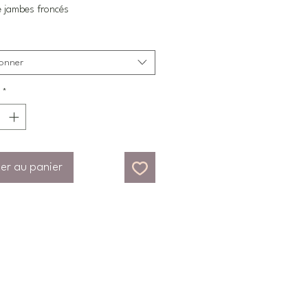
 jambes froncés
ionner
*
er au panier