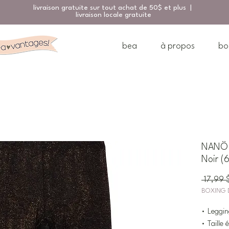
livraison gratuite sur tout achat de 50$ et plus |
livraison locale gratuite
bea
à propos
bo
NANÖ 
Noir (
 17,99 
BOXING 
• Leggin
• Taille 