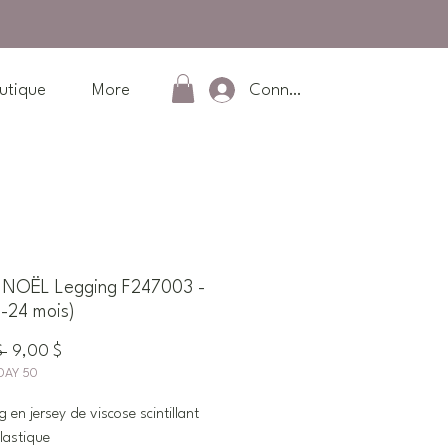
Connexion
utique
More
NOËL Legging F247003 -
6-24 mois)
Prix
Prix
$ 
9,00 $
DAY 50
original
promotionnel
g en jersey de viscose scintillant
élastique