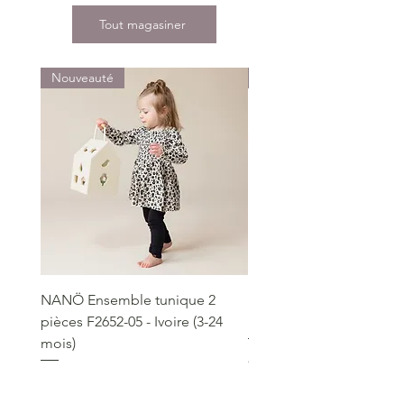
Tout magasiner
Nouveauté
Nouveauté
NANÖ Ensemble tunique 2
NANÖ T-shirt promo jee
pièces F2652-05 - Ivoire (3-24
Bourgogne (2-14 ans)
mois)
Prix
22,99 $
Prix
49,99 $