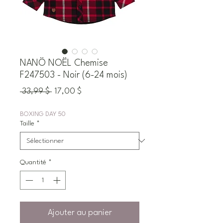
NANÖ NOËL Chemise
F247503 - Noir (6-24 mois)
Prix
Prix
 33,99 $ 
17,00 $
original
promotionnel
BOXING DAY 50
Taille
*
Quantité
*
Ajouter au panier