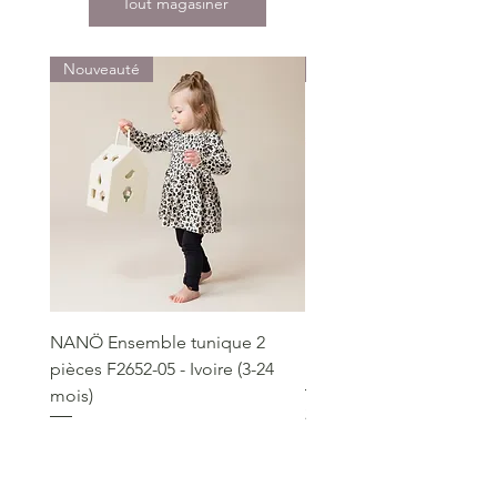
Tout magasiner
Nouveauté
Nouveauté
NANÖ Ensemble tunique 2
NANÖ T-shirt promo jee
pièces F2652-05 - Ivoire (3-24
Bourgogne (2-14 ans)
mois)
Prix
22,99 $
Prix
49,99 $