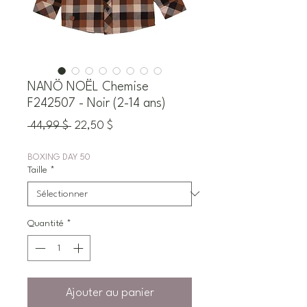
NANÖ NOËL Chemise
F242507 - Noir (2-14 ans)
Prix
Prix
 44,99 $ 
22,50 $
original
promotionnel
BOXING DAY 50
Taille
*
Quantité
*
Ajouter au panier