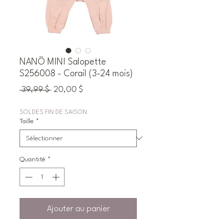
NANÖ MINI Salopette
S256008 - Corail (3-24 mois)
Prix
Prix
 39,99 $ 
20,00 $
original
promotionnel
SOLDES FIN DE SAISON
Taille
*
Quantité
*
Ajouter au panier