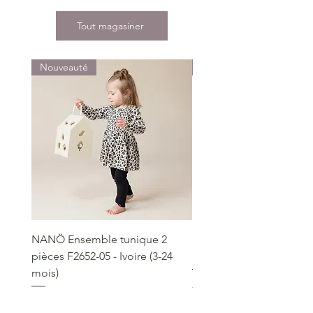
Tout magasiner
Nouveauté
Nouveauté
NANÖ Ensemble tunique 2
NANÖ T-shirt promo jee
pièces F2652-05 - Ivoire (3-24
Bourgogne (2-14 ans)
mois)
Prix
22,99 $
Prix
49,99 $