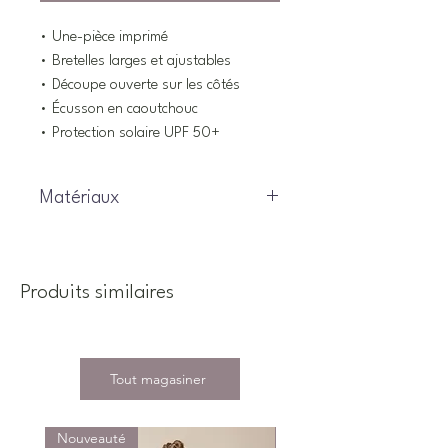
• Une-pièce imprimé
• Bretelles larges et ajustables
• Découpe ouverte sur les côtés
• Écusson en caoutchouc
• Protection solaire UPF 50+
Matériaux
Coquille : 82% Nylon, 18% Élasthanne
/ 85% Polyester, 15% Élasthanne //
Doublure : 100% Polyester
Produits similaires
Tout magasiner
Nouveauté
Nouveauté