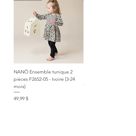
NANÖ Ensemble tunique 2
NANÖ T-shirt promo jee
pièces F2652-05 - Ivoire (3-24
Bourgogne (2-14 ans)
mois)
Prix
22,99 $
Prix
49,99 $
service clientèle
social