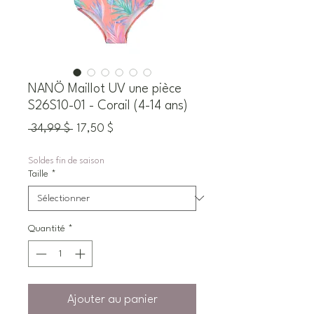
NANÖ Maillot UV une pièce
S26S10-01 - Corail (4-14 ans)
Prix
Prix
 34,99 $ 
17,50 $
original
promotionnel
Soldes fin de saison
Taille
*
Quantité
*
Ajouter au panier