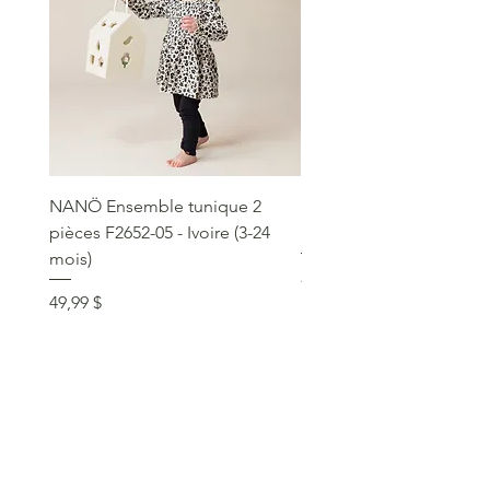
NANÖ Ensemble tunique 2
NANÖ T-shirt promo jee
pièces F2652-05 - Ivoire (3-24
Bourgogne (2-14 ans)
mois)
Prix
22,99 $
Prix
49,99 $
service clientèle
social
communique >