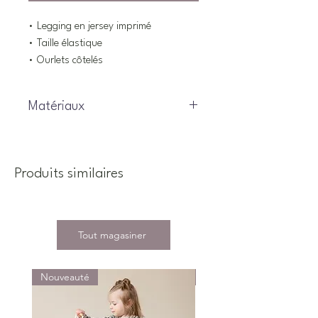
• Legging en jersey imprimé
• Taille élastique
• Ourlets côtelés
Matériaux
95% coton, 5% élasthanne
Produits similaires
Tout magasiner
Nouveauté
Nouveauté