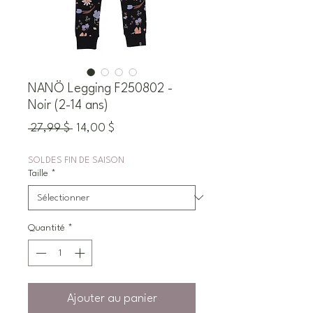
NANÖ Legging F250802 -
Noir (2-14 ans)
Prix
Prix
 27,99 $ 
14,00 $
original
promotionnel
SOLDES FIN DE SAISON
Taille
*
Quantité
*
Ajouter au panier