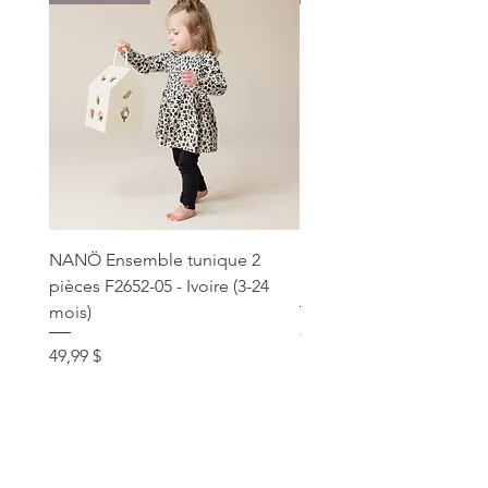
NANÖ Ensemble tunique 2
NANÖ T-shirt promo jee
pièces F2652-05 - Ivoire (3-24
Bourgogne (2-14 ans)
mois)
Prix
22,99 $
Prix
49,99 $
service clientèle
social