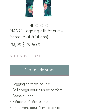
NANÖ Legging athlétique -
Sarcelle (4 à 14 ans)
Prix
Prix
 38,99 $ 
19,50 $
original
promotionnel
SOLDES FIN DE SAISON
Rupture de stock
• Legging en tricot double
• Taille yoga pour plus de confort
• Poche au dos
• Éléments réfléchissants
• Traitement pour l'élimination rapide