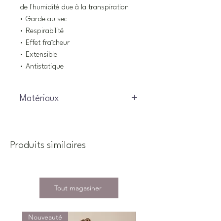
de l'humidité due à la transpiration
• Garde au sec
• Respirabilité
• Effet fraîcheur
• Extensible
• Antistatique
Matériaux
78% Polyester, 22% Élasthanne
Produits similaires
Tout magasiner
Nouveauté
Nouveauté