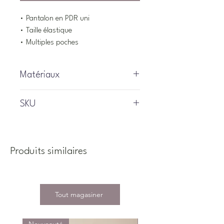
• Pantalon en PDR uni
• Taille élastique
• Multiples poches
Matériaux
63% Rayonne, 35% Nylon, 2%
SKU
Élasthanne
S2508-30
Produits similaires
Tout magasiner