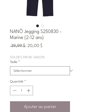
NANÖ Jegging S250830 -
Marine (2-12 ans)
Prix
Prix
 39,99 $ 
20,00 $
original
promotionnel
SOLDES FIN DE SAISON
Taille
*
Quantité
*
Ajouter au panier