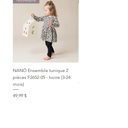
Nouveauté
Nouveauté
NANÖ Ensemble tunique 2
NANÖ T-shirt promo jee
pièces F2652-05 - Ivoire (3-24
Bourgogne (2-14 ans)
mois)
Prix
22,99 $
Prix
49,99 $
service clientèle
social