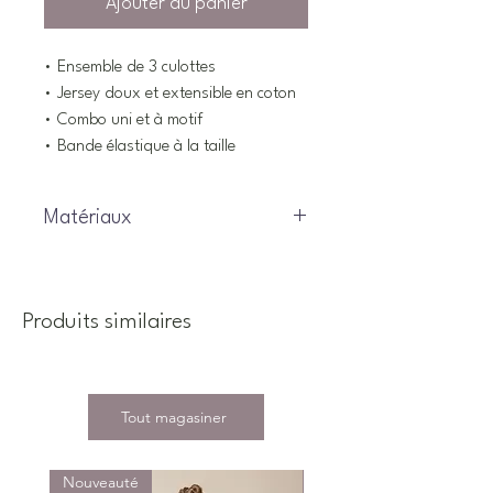
Ajouter au panier
• Ensemble de 3 culottes
• Jersey doux et extensible en coton
• Combo uni et à motif
• Bande élastique à la taille
Matériaux
92% Coton, 8% élasthanne
Produits similaires
Tout magasiner
Nouveauté
Nouveauté