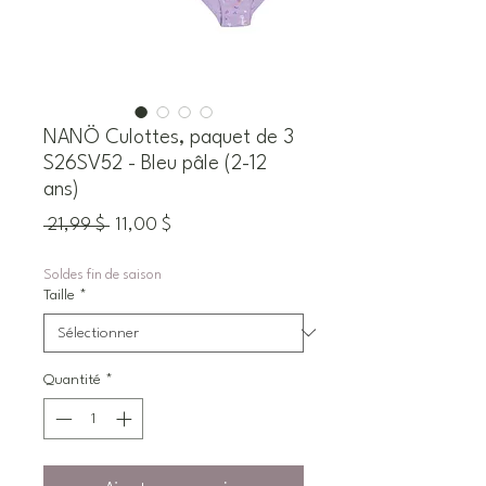
NANÖ Culottes, paquet de 3
S26SV52 - Bleu pâle (2-12
ans)
Prix
Prix
 21,99 $ 
11,00 $
original
promotionnel
Soldes fin de saison
Taille
*
Quantité
*