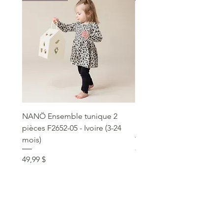
NANÖ Ensemble tunique 2
NANÖ T-shirt promo jee
pièces F2652-05 - Ivoire (3-24
Bourgogne (2-14 ans)
mois)
Prix
22,99 $
Prix
49,99 $
service clientèle
social