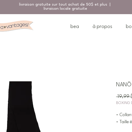
livraison gratuite sur tout achat de 50$ et plus |
livraison locale gratuite
bea
à propos
bo
NANÖ C
 19,99 
BOXING 
• Collan
• Taille 