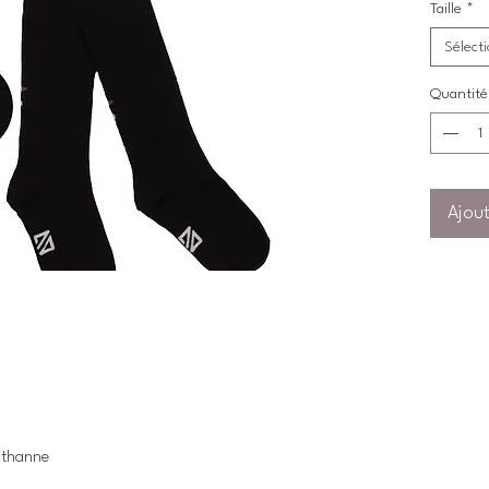
Taille
*
Sélect
Quantité
Ajout
sthanne