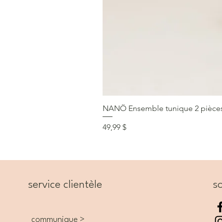
NANÖ Ensemble tunique 2 pièces F
Prix
49,99 $
service clientèle
so
communique >