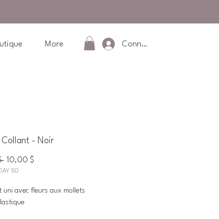
Connexion
utique
More
ollant - Noir
Prix
Prix
$ 
10,00 $
DAY 50
original
promotionnel
t uni avec fleurs aux mollets
élastique