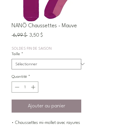
NANÖ Chaussettes - Mauve
Prix
Prix
 6,99 $ 
3,50 $
original
promotionnel
SOLDES FIN DE SAISON
Taille
*
Quantité
*
Ajouter au panier
• Chaussettes mi-mollet avec rayures