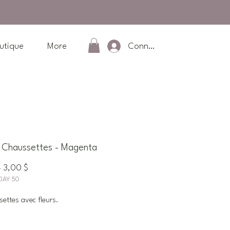
Connexion
utique
More
Chaussettes - Magenta
Prix
Prix
 
3,00 $
DAY 50
original
promotionnel
ettes avec fleurs.