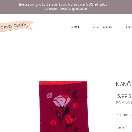
livraison gratuite sur tout achat de 50$ et plus |
livraison locale gratuite
bea
à propos
bo
NANÖ 
 5,99 $
BOXING 
• Chauss
Taille
*