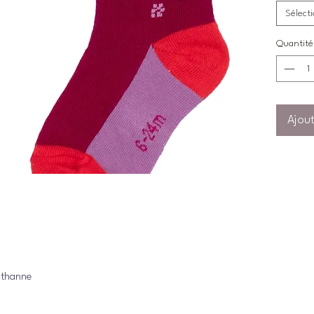
Sélect
Quantité
Ajout
sthanne