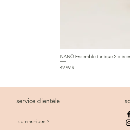
NANÖ Ensemble tunique 2 pièces F
Prix
49,99 $
service clientèle
so
communique >