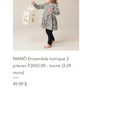
NANÖ Ensemble tunique 2
NANÖ T-shirt promo jee
pièces F2652-05 - Ivoire (3-24
Bourgogne (2-14 ans)
mois)
Prix
22,99 $
Prix
49,99 $
service clientèle
social
communique >