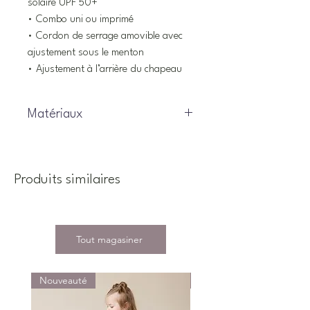
solaire UPF 50+
• Combo uni ou imprimé
• Cordon de serrage amovible avec
ajustement sous le menton
• Ajustement à l’arrière du chapeau
Matériaux
100% Polyester
Produits similaires
Tout magasiner
Nouveauté
Nouveauté