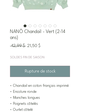
NANÖ Chandail - Vert (2-14
ans)
Prix
Prix
 42,99 $ 
21,50 $
original
promotionnel
SOLDES FIN DE SAISON
Rupture de stock
• Chandail en coton français imprimé
• Encolure ronde
• Manches longues
• Poignets côtelés
• Ourlet côtelé