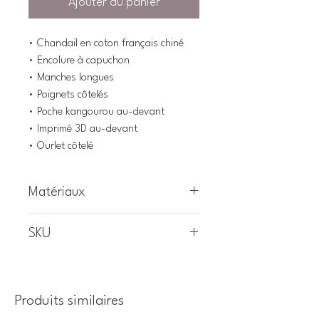
Ajouter au panier
• Chandail en coton français chiné
• Encolure à capuchon
• Manches longues
• Poignets côtelés
• Poche kangourou au-devant
• Imprimé 3D au-devant
• Ourlet côtelé
Matériaux
55% Coton, 45% Polyester
SKU
S2501-05
Produits similaires