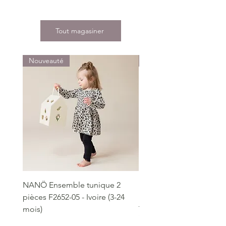
Tout magasiner
Nouveauté
Nouveauté
NANÖ Ensemble tunique 2
NANÖ T-shirt promo jee
pièces F2652-05 - Ivoire (3-24
Bourgogne (2-14 ans)
mois)
Prix
22,99 $