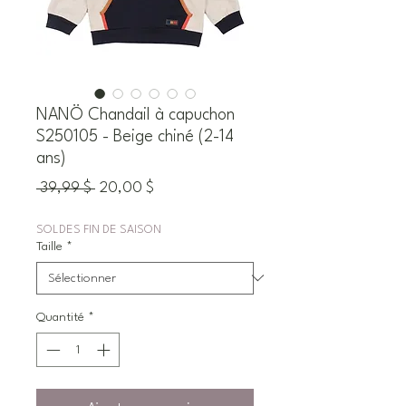
NANÖ Chandail à capuchon
S250105 - Beige chiné (2-14
ans)
Prix
Prix
 39,99 $ 
20,00 $
original
promotionnel
SOLDES FIN DE SAISON
Taille
*
Quantité
*