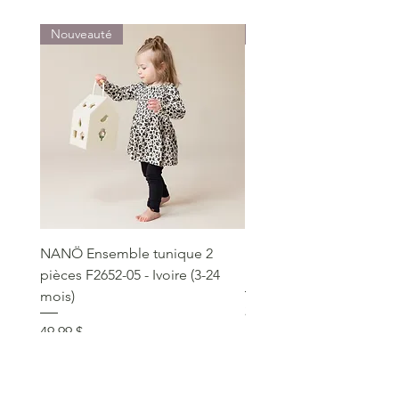
Nouveauté
Nouveauté
NANÖ Ensemble tunique 2
NANÖ T-shirt promo jee
pièces F2652-05 - Ivoire (3-24
Bourgogne (2-14 ans)
mois)
Prix
22,99 $
Prix
49,99 $