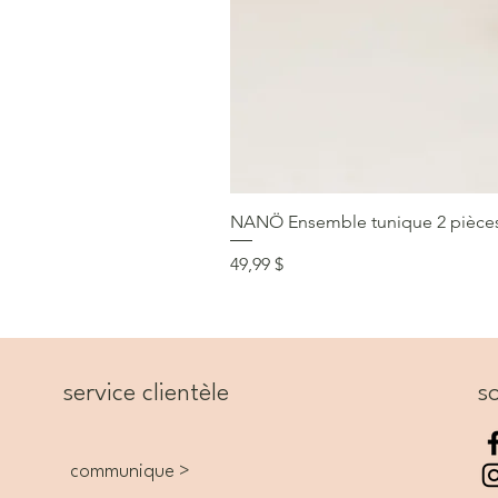
NANÖ Ensemble tunique 2 pièces F
Prix
49,99 $
service clientèle
so
communique >