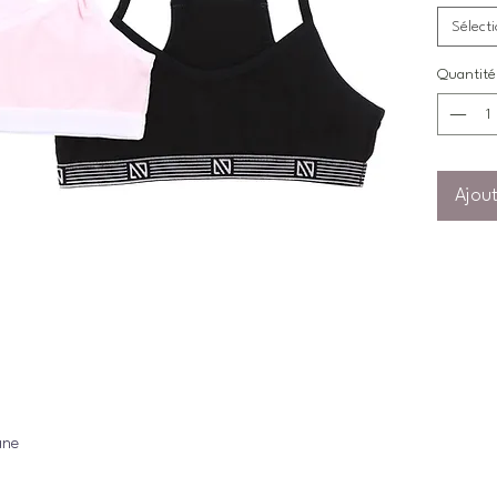
Sélect
Quantité
Ajout
ane