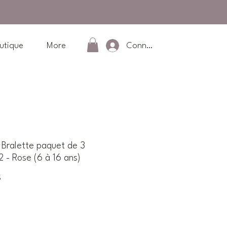
Connexion
utique
More
ralette paquet de 3
 - Rose (6 à 16 ans)
Prix
$