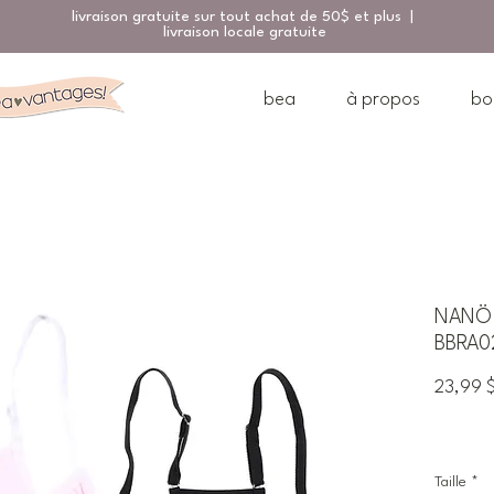
livraison gratuite sur tout achat de 50$ et plus |
livraison locale gratuite
bea
à propos
bo
NANÖ B
BBRA02
23,99 
Taille
*