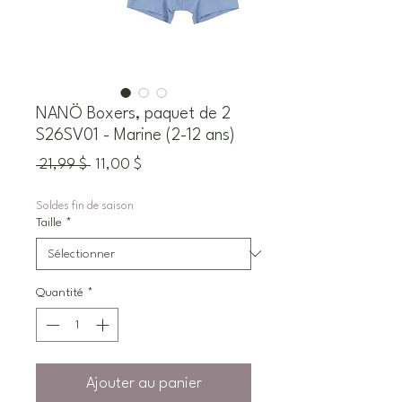
NANÖ Boxers, paquet de 2
S26SV01 - Marine (2-12 ans)
Prix
Prix
 21,99 $ 
11,00 $
original
promotionnel
Soldes fin de saison
Taille
*
Quantité
*
Ajouter au panier