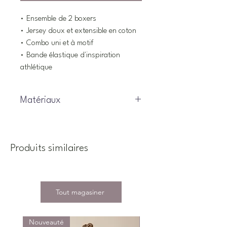
• Ensemble de 2 boxers
• Jersey doux et extensible en coton
• Combo uni et à motif
• Bande élastique d'inspiration
athlétique
Matériaux
92% Coton, 8% élasthanne
Produits similaires
Tout magasiner
Nouveauté
Nouveauté