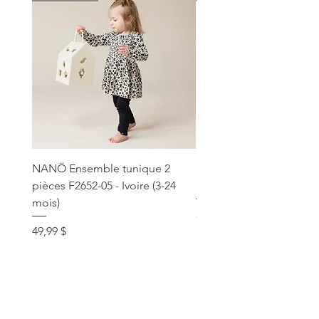
NANÖ Ensemble tunique 2
NANÖ T-shirt promo jee
pièces F2652-05 - Ivoire (3-24
Bourgogne (2-14 ans)
mois)
Prix
22,99 $
Prix
49,99 $
service clientèle
social