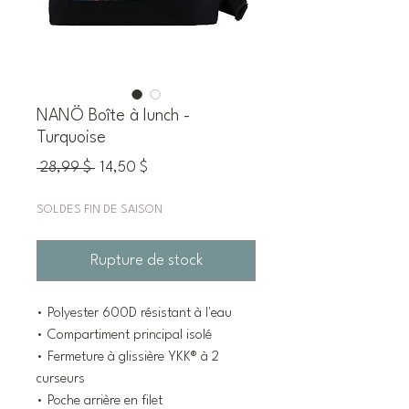
NANÖ Boîte à lunch -
Turquoise
Prix
Prix
 28,99 $ 
14,50 $
original
promotionnel
SOLDES FIN DE SAISON
Rupture de stock
• Polyester 600D résistant à l'eau
• Compartiment principal isolé
• Fermeture à glissière YKK® à 2
curseurs
• Poche arrière en filet