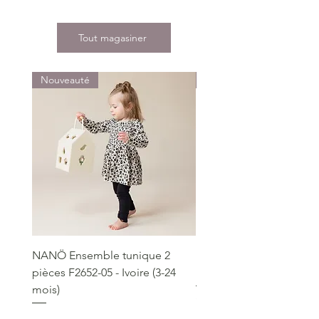
Tout magasiner
Nouveauté
Nouveauté
NANÖ Ensemble tunique 2
NANÖ T-shirt promo jee
pièces F2652-05 - Ivoire (3-24
Bourgogne (2-14 ans)
mois)
Prix
22,99 $
Prix
49,99 $