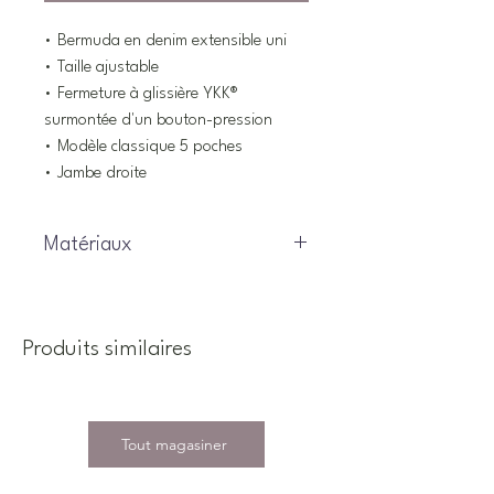
• Bermuda en denim extensible uni
• Taille ajustable
• Fermeture à glissière YKK®
surmontée d'un bouton-pression
• Modèle classique 5 poches
• Jambe droite
Matériaux
77% Coton, 21% Polyester, 2%
Élasthanne
Produits similaires
Tout magasiner