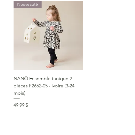
Nouveauté
Nouveauté
NANÖ Ensemble tunique 2
NANÖ T-shirt promo jee
pièces F2652-05 - Ivoire (3-24
Bourgogne (2-14 ans)
mois)
Prix
22,99 $
Prix
49,99 $