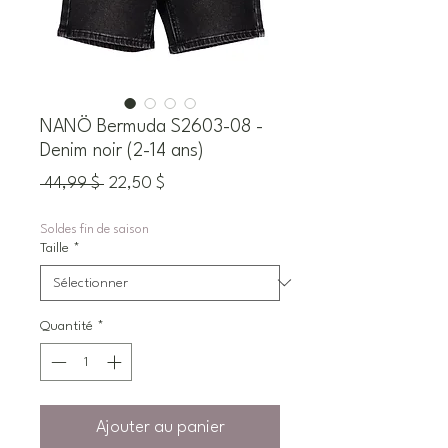
NANÖ Bermuda S2603-08 -
Denim noir (2-14 ans)
Prix
Prix
 44,99 $ 
22,50 $
original
promotionnel
Soldes fin de saison
Taille
*
Quantité
*
Ajouter au panier