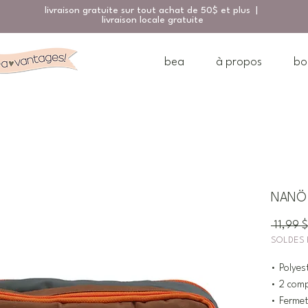
livraison gratuite sur tout achat de 50$ et plus |
livraison locale gratuite
bea
à propos
bo
NANÖ É
 11,99 $
SOLDES 
• Polyes
• 2 com
• Fermet