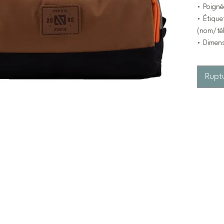
• Poigné
• Étiquet
(nom/tél
• Dimen
Rupt