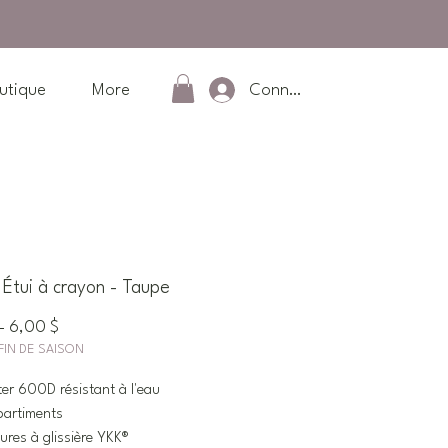
Connexion
utique
More
tui à crayon - Taupe
Prix
Prix
 
6,00 $
FIN DE SAISON
original
promotionnel
ter 600D résistant à l'eau
partiments
ures à glissière YKK®