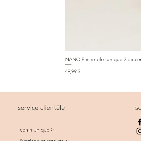
NANÖ Ensemble tunique 2 pièces F
Prix
49,99 $
service clientèle
so
communique >