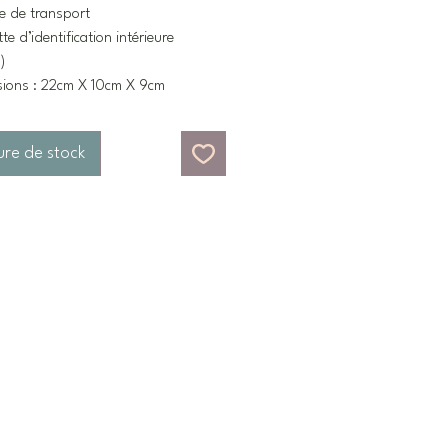
e de transport
te d’identification intérieure
)
sions : 22cm X 10cm X 9cm
ure de stock