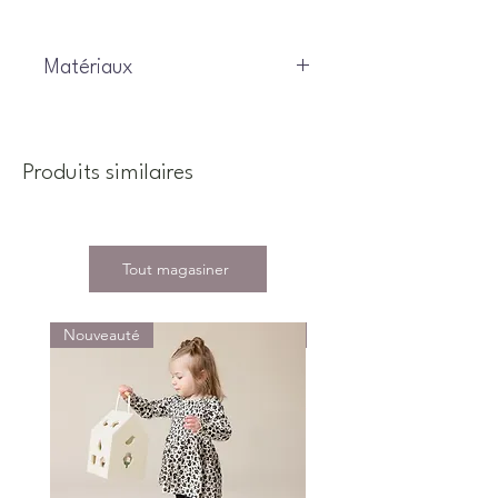
Matériaux
100% polyester
Produits similaires
Tout magasiner
Nouveauté
Nouveauté