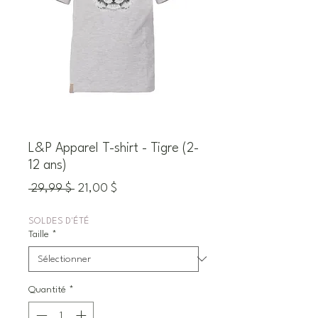
L&P Apparel T-shirt - Tigre (2-
12 ans)
Prix
Prix
 29,99 $ 
21,00 $
original
promotionnel
SOLDES D'ÉTÉ
Taille
*
Quantité
*