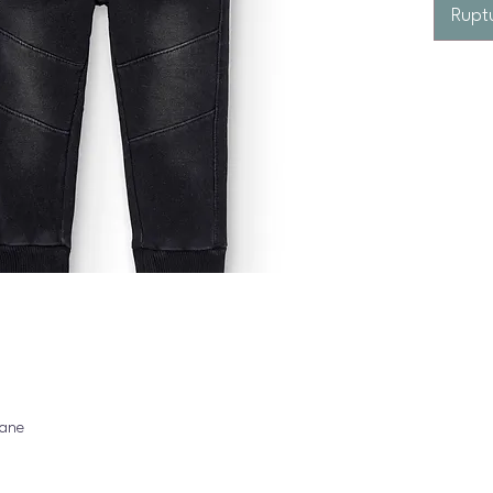
Rupt
tane