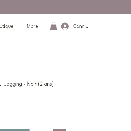
Connexion
utique
More
 Jegging - Noir (2 ans)
Prix