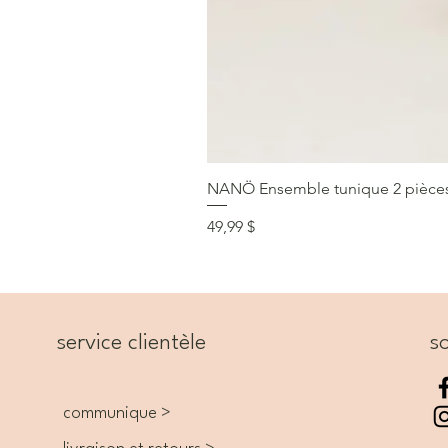
NANÖ Ensemble tunique 2 pièces F
Prix
49,99 $
service clientèle
so
communique >