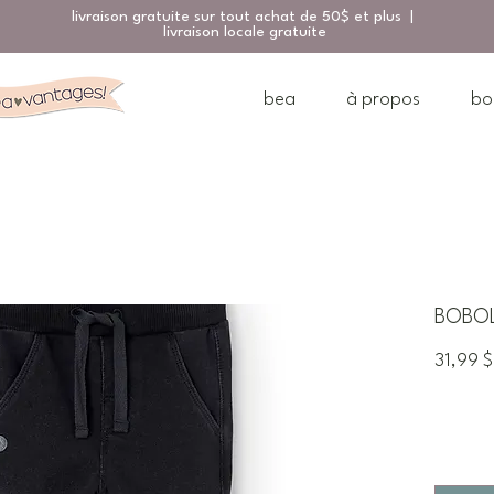
livraison gratuite sur tout achat de 50$ et plus |
livraison locale gratuite
bea
à propos
bo
BOBOLI
31,99 $