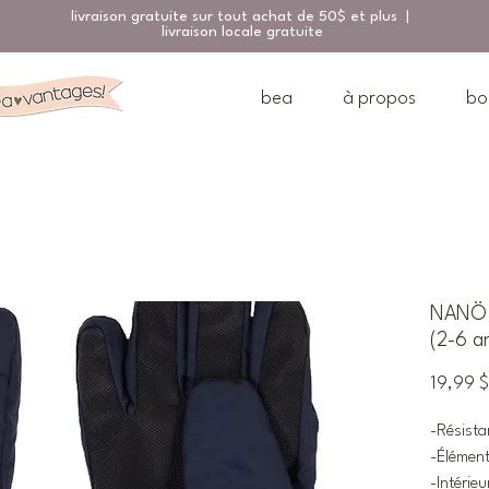
livraison gratuite sur tout achat de 50$ et plus |
livraison locale gratuite
bea
à propos
bo
NANÖ G
(2-6 a
19,99 $
-Résista
-Élément
-Intérie