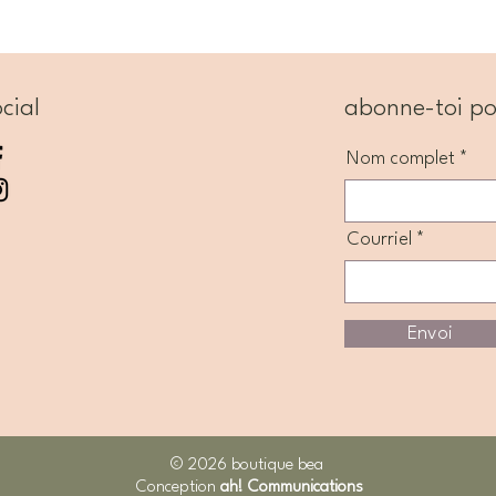
cial
abonne-toi po
Nom complet
Courriel
Envoi
© 2026 boutique bea
Conception
ah! Communications