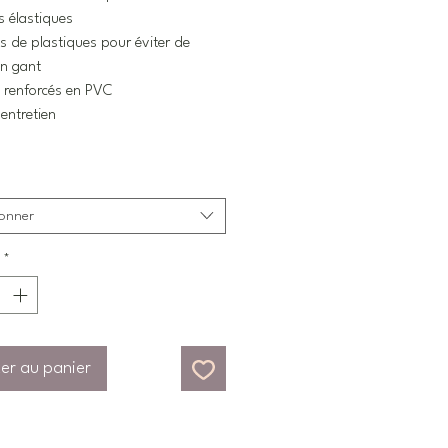
s élastiques
s de plastiques pour éviter de
un gant
 renforcés en PVC
'entretien
ionner
*
er au panier