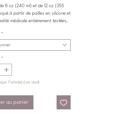
 de 8 oz (240 ml) et de 12 oz (355
iqué à partir de pailles en silicone et
alité médicale entièrement testées.
*
ionner
*
 que 7 article(s) en stock
er au panier