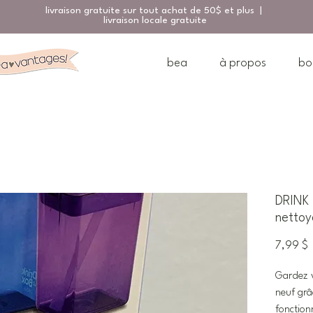
livraison gratuite sur tout achat de 50$ et plus |
livraison locale gratuite
bea
à propos
bo
DRINK 
nettoya
P
7,99 $
Gardez v
neuf grâ
fonction