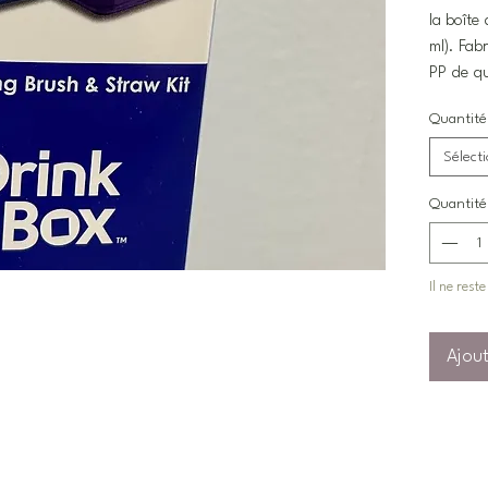
la boîte
ml). Fabr
PP de qu
Quantité
Sélect
Quantité
Il ne reste
Ajout