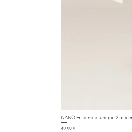
NANÖ Ensemble tunique 2 pièces F
Prix
49,99 $