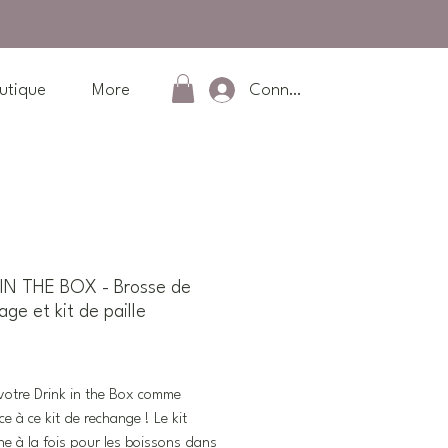
Connexion
utique
More
IN THE BOX - Brosse de
ge et kit de paille
rix
otre Drink in the Box comme
ce à ce kit de rechange ! Le kit
ne à la fois pour les boissons dans