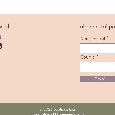
cial
abonne-toi po
Nom complet
Courriel
Envoi
© 2026 boutique bea
Conception
ah! Communications