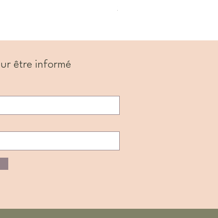
Prix
22,99 $
ur être informé