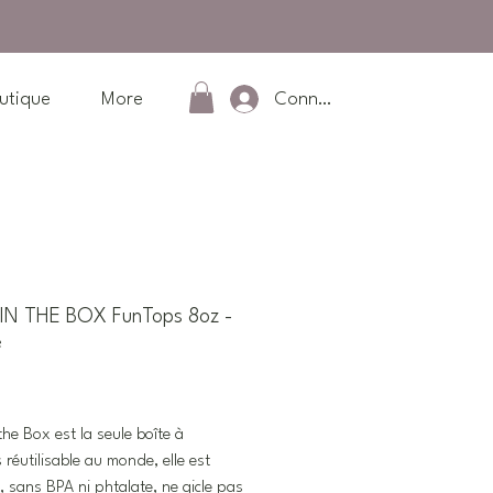
Connexion
utique
More
IN THE BOX FunTops 8oz -
e
Prix
the Box est la seule boîte à
 réutilisable au monde, elle est
, sans BPA ni phtalate, ne gicle pas