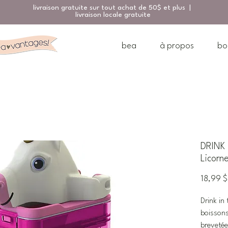
livraison gratuite sur tout achat de 50$ et plus |
livraison locale gratuite
bea
à propos
bo
DRINK 
Licorn
18,99 $
Drink in 
boissons
brevetée