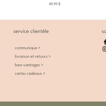
Prix
49,99 $
service clientèle
so
communique >
livraison et retours >
bea-vantages >
cartes cadeaux >