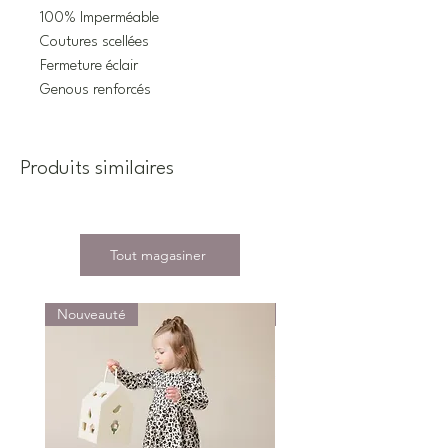
100% Imperméable
Coutures scellées
Fermeture éclair
Genous renforcés
Produits similaires
Tout magasiner
Nouveauté
Nouveauté