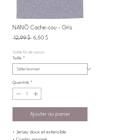
NANÖ Cache-cou - Gris
Prix
Prix
 12,99 $ 
6,50 $
original
promotionnel
Solde fin de saison
Taille
*
Quantité
*
Ajouter au panier
• Jersey doux et extensible
• Combo imprimé