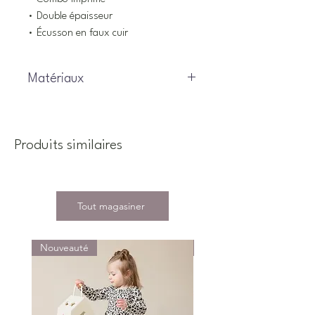
• Double épaisseur
• Écusson en faux cuir
Matériaux
95% Cotton, 5% Elastane
Produits similaires
Tout magasiner
Nouveauté
Nouveauté