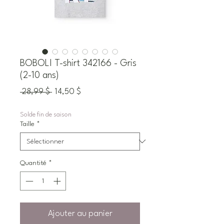
BOBOLI T-shirt 342166 - Gris
(2-10 ans)
Prix
Prix
 28,99 $ 
14,50 $
original
promotionnel
Solde fin de saison
Taille
*
Quantité
*
Ajouter au panier