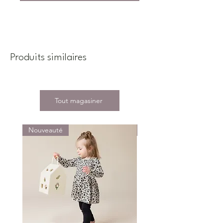
Produits similaires
Tout magasiner
Nouveauté
Nouveauté