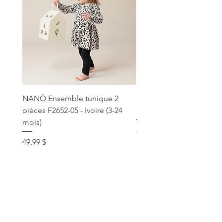
NANÖ Ensemble tunique 2
NANÖ T-shirt promo jee
pièces F2652-05 - Ivoire (3-24
Bourgogne (2-14 ans)
mois)
Prix
22,99 $
Prix
49,99 $
service clientèle
social
communique >