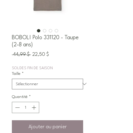
BOBOLI Polo 331120 - Taupe
(2-8 ans)
Prix
Prix
 44,99 $ 
22,50 $
original
promotionnel
SOLDES FIN DE SAISON
Taille
*
Quantité
*
Ajouter au panier