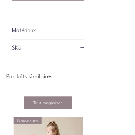
Matériaux
SKU
331120
Produits similaires
Tout magasiner
Nouveauté
Nouveauté